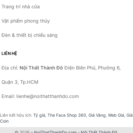
Trang trí nhà cửa
Vật phẩm phong thủy
Đèn & thiết bị chiếu sáng
LIÊN HỆ
Địa chỉ:
Nội Thất Thành Đô
Điện Biên Phủ, Phường 6,
Quận 3, Tp.HCM
Email: lienhe@noithatthanhdo.com
Liên kết hữu ích:
Tỷ giá
,
The Face Shop 360
,
Giá Vàng
,
Web Giá
,
Giá
Coin
© 2026 –
NoiThatThanhDo.com
-
Nội Thất Thành Đô
.