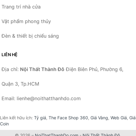
Trang trí nhà cửa
Vật phẩm phong thủy
Đèn & thiết bị chiếu sáng
LIÊN HỆ
Địa chỉ:
Nội Thất Thành Đô
Điện Biên Phủ, Phường 6,
Quận 3, Tp.HCM
Email: lienhe@noithatthanhdo.com
Liên kết hữu ích:
Tỷ giá
,
The Face Shop 360
,
Giá Vàng
,
Web Giá
,
Giá
Coin
© 2026 –
NoiThatThanhDo.com
-
Nội Thất Thành Đô
.