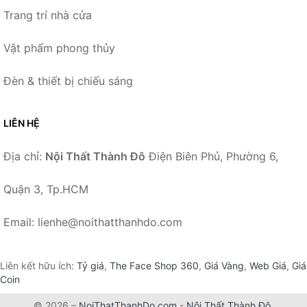
Trang trí nhà cửa
Vật phẩm phong thủy
Đèn & thiết bị chiếu sáng
LIÊN HỆ
Địa chỉ:
Nội Thất Thành Đô
Điện Biên Phủ, Phường 6,
Quận 3, Tp.HCM
Email: lienhe@noithatthanhdo.com
Liên kết hữu ích:
Tỷ giá
,
The Face Shop 360
,
Giá Vàng
,
Web Giá
,
Giá
Coin
© 2026 –
NoiThatThanhDo.com
-
Nội Thất Thành Đô
.