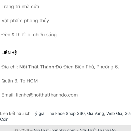
Trang trí nhà cửa
Vật phẩm phong thủy
Đèn & thiết bị chiếu sáng
LIÊN HỆ
Địa chỉ:
Nội Thất Thành Đô
Điện Biên Phủ, Phường 6,
Quận 3, Tp.HCM
Email: lienhe@noithatthanhdo.com
Liên kết hữu ích:
Tỷ giá
,
The Face Shop 360
,
Giá Vàng
,
Web Giá
,
Giá
Coin
© 2026 –
NoiThatThanhDo.com
-
Nội Thất Thành Đô
.