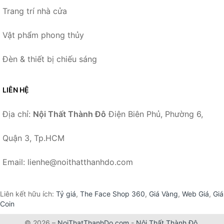
Trang trí nhà cửa
Vật phẩm phong thủy
Đèn & thiết bị chiếu sáng
LIÊN HỆ
Địa chỉ:
Nội Thất Thành Đô
Điện Biên Phủ, Phường 6,
Quận 3, Tp.HCM
Email: lienhe@noithatthanhdo.com
Liên kết hữu ích:
Tỷ giá
,
The Face Shop 360
,
Giá Vàng
,
Web Giá
,
Giá
Coin
© 2026 –
NoiThatThanhDo.com
-
Nội Thất Thành Đô
.