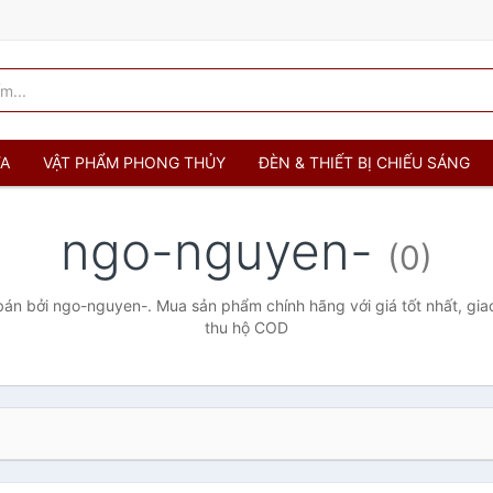
ỬA
VẬT PHẨM PHONG THỦY
ĐÈN & THIẾT BỊ CHIẾU SÁNG
ngo-nguyen-
(0)
án bởi ngo-nguyen-. Mua sản phẩm chính hãng với giá tốt nhất, giao
thu hộ COD