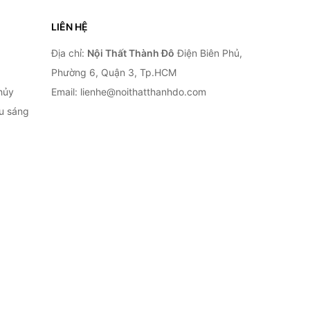
LIÊN HỆ
Địa chỉ:
Nội Thất Thành Đô
Điện Biên Phủ,
Phường 6, Quận 3, Tp.HCM
hủy
Email: lienhe@noithatthanhdo.com
ếu sáng