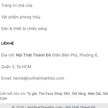
Trang trí nhà cửa
Vật phẩm phong thủy
Đèn & thiết bị chiếu sáng
LIÊN HỆ
Địa chỉ:
Nội Thất Thành Đô
Điện Biên Phủ, Phường 6,
Quận 3, Tp.HCM
Email: lienhe@noithatthanhdo.com
Liên kết hữu ích:
Tỷ giá
,
The Face Shop 360
,
Giá Vàng
,
Web Giá
,
Giá
Coin
© 2026 –
NoiThatThanhDo.com
-
Nội Thất Thành Đô
.