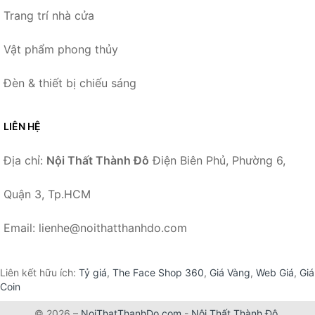
Trang trí nhà cửa
Vật phẩm phong thủy
Đèn & thiết bị chiếu sáng
LIÊN HỆ
Địa chỉ:
Nội Thất Thành Đô
Điện Biên Phủ, Phường 6,
Quận 3, Tp.HCM
Email: lienhe@noithatthanhdo.com
Liên kết hữu ích:
Tỷ giá
,
The Face Shop 360
,
Giá Vàng
,
Web Giá
,
Giá
Coin
© 2026 –
NoiThatThanhDo.com
-
Nội Thất Thành Đô
.