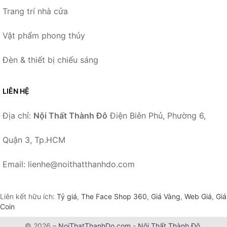
Trang trí nhà cửa
Vật phẩm phong thủy
Đèn & thiết bị chiếu sáng
LIÊN HỆ
Địa chỉ:
Nội Thất Thành Đô
Điện Biên Phủ, Phường 6,
Quận 3, Tp.HCM
Email: lienhe@noithatthanhdo.com
Liên kết hữu ích:
Tỷ giá
,
The Face Shop 360
,
Giá Vàng
,
Web Giá
,
Giá
Coin
© 2026 –
NoiThatThanhDo.com
-
Nội Thất Thành Đô
.