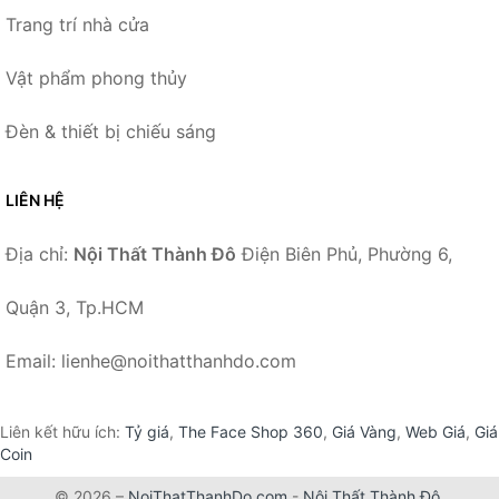
Trang trí nhà cửa
Vật phẩm phong thủy
Đèn & thiết bị chiếu sáng
LIÊN HỆ
Địa chỉ:
Nội Thất Thành Đô
Điện Biên Phủ, Phường 6,
Quận 3, Tp.HCM
Email: lienhe@noithatthanhdo.com
Liên kết hữu ích:
Tỷ giá
,
The Face Shop 360
,
Giá Vàng
,
Web Giá
,
Giá
Coin
© 2026 –
NoiThatThanhDo.com
-
Nội Thất Thành Đô
.