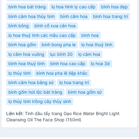
bình hoa bát tràng
lọ hoa hình ly cao cấp
bình hoa đẹp
bình cắm hoa thủy tinh
bình cắm hoa
bình hoa trang trí
bình bông
bình cổ xưa cắn hoa
lọ hoa thuỷ tinh các mẫu cao cấp
bình hoa
bình hoa gốm
binh bong pha le
lọ hoa thuỷ tinh
lọ cắm hoa vuông
lục bình 30
lọ cắm hoa
bình hoa thuỷ tinh
bình hoa cao cấp
lọ hoa 3d
lọ thủy tinh
bình hoa pha lê tiệp khắc
bình cắm hoa bằng sứ
lọ hoa trang trí
bình gốm hút lộc bát tràng
bình hoa gốm sứ
lọ thủy tinh trồng cây thủy sinh
Liên kết:
Tinh dầu tẩy trang Gạo Rice Water Bright Light
Cleansing Oil The Face Shop (150ml)