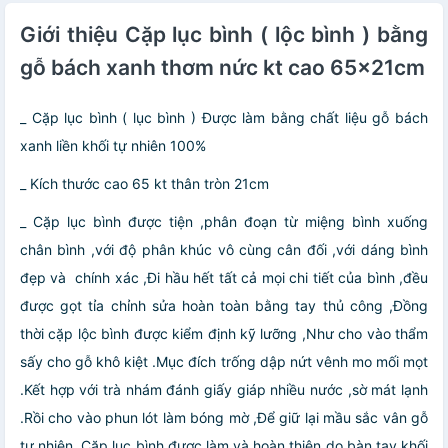
Giới thiệu Cặp lục bình ( lộc bình ) bằng
gỗ bách xanh thơm nức kt cao 65×21cm
_ Cặp lục bình ( lục bình ) Được làm bằng chất liệu gỗ bách
xanh liền khối tự nhiên 100%
_ Kích thước cao 65 kt thân tròn 21cm
_ Cặp lục bình được tiện ,phân đoạn từ miệng bình xuống
chân bình ,với độ phân khúc vô cùng cân đối ,với dáng bình
đẹp và chính xác ,Đi hầu hết tất cả mọi chi tiết của bình ,đều
được gọt tỉa chỉnh sửa hoàn toàn bằng tay thủ công ,Đồng
thời cặp lộc bình được kiểm định kỹ lưỡng ,Như cho vào thẩm
sấy cho gỗ khô kiệt .Mục đích trống dập nứt vênh mo mối mọt
.Kết hợp với trà nhám đánh giấy giáp nhiều nước ,sờ mát lạnh
.Rồi cho vào phun lót làm bóng mờ ,Để giữ lại mầu sắc vân gỗ
tự nhiên ,Cặp lục bình được làm và hoàn thiện do bàn tay khối