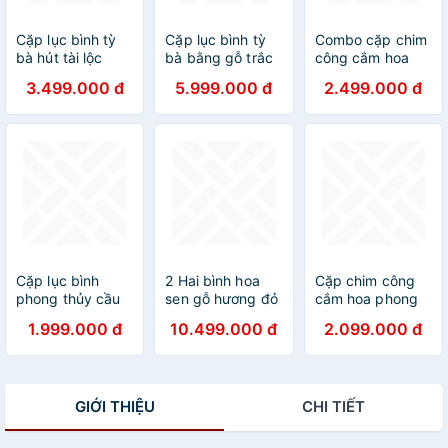
Cặp lục bình tỳ
Cặp lục bình tỳ
Combo cặp chim
bà hút tài lộc
bà bằng gỗ trắc
công cắm hoa
bằng gỗ trắc kt
đỏ đen kt cao
cao 30 cặp hồ lô
3.499.000 đ
5.999.000 đ
2.499.000 đ
50×13cm
60×15cm
cao 20cm bằng
gỗ ngọc Am
thơm nức
Cặp lục bình
2 Hai bình hoa
Cặp chim công
phong thủy cầu
sen gỗ hương đỏ
cắm hoa phong
tài lộc bằng gỗ
,25 cành hoa lá
thủy cầu tài lộc
1.999.000 đ
10.499.000 đ
2.099.000 đ
trắc cao 30cm
gương bằng gỗ
bằng gỗ bách
hương đá ,trang
xanh thơm nức
trí phòng khách
cao 30x15x12cm
,phòng thờ quá
GIỚI THIỆU
CHI TIẾT
đẹp