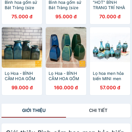
Bình hoa gốm sứ
Bình hoa gốm sứ
"HOT" BÌNH
Bát Tràng (size
Bát Tràng (size
TRANG TRÍ NHÀ
nhỏ)
trung)
CỬA siêu đẹp -
75.000 đ
95.000 đ
70.000 đ
Sản phẩm xuất
âu - xưởng gốm
sứ Authentic Bát
tràng
Lọ Hoa - BÌNH
Lọ Hoa - BÌNH
Lọ hoa men hỏa
CẮM HOA GỐM
CẮM HOA GỐM
biến MINI men
BÁT TRÀNG MẪU
BÁT TRÀNG MẪU
chảy gốm sứ Bát
99.000 đ
160.000 đ
57.000 đ
VUÔNG
VUÔNG BẦU
Tràng nhỏ nhắn,
xinh xắn, độc
đáo, decor, cắm
hoa [nhiều size &
GIỚI THIỆU
CHI TIẾT
mẫu]