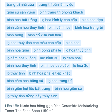
trang trí nhà cửa
trang trí bàn làm việc
gốm sứ sân vườn
bình trang trí phòng khách
bình hoa bát tràng
lọ hoa hình ly cao cấp
bình hoa đẹp
bình cắm hoa thủy tinh
bình cắm hoa
bình hoa trang trí
bình bông
bình cổ xưa cắn hoa
lọ hoa thuỷ tinh các mẫu cao cấp
bình hoa
bình hoa gốm
binh bong pha le
lọ hoa thuỷ tinh
lọ cắm hoa vuông
lục bình 30
lọ cắm hoa
bình hoa thuỷ tinh
bình hoa cao cấp
lọ hoa 3d
lọ thủy tinh
bình hoa pha lê tiệp khắc
bình cắm hoa bằng sứ
lọ hoa trang trí
bình gốm hút lộc bát tràng
bình hoa gốm sứ
lọ thủy tinh trồng cây thủy sinh
Liên kết:
Nước hoa hồng gạo Rice Ceramide Moisturizing
Toner The Face Shop (150ml)