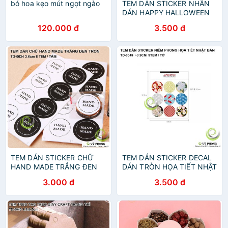
bó hoa kẹo mút ngọt ngào
TEM DÁN STICKER NHÃN
DÁN HAPPY HALLOWEEN
TRANG TRÍ SINH NHẬT BÉ
120.000 đ
3.500 đ
NIÊM PHONG BAO BÌ HỘP
QUÀ BÁNH KẸO TD-0058
TEM DÁN STICKER CHỮ
TEM DÁN STICKER DECAL
HAND MADE TRẮNG ĐEN
DÁN TRÒN HỌA TIẾT NHẬT
NHÃN DÁN NIÊM PHONG
BẢN NIÊM PHONG TRANG
3.000 đ
3.500 đ
TRANG TRÍ HỘP QUÀ BAO
TRÍ BAO BÌ HỘP QUÀ BÁNH
BÌ BÁNH KẸO TD-0034
KẸO TD-0045