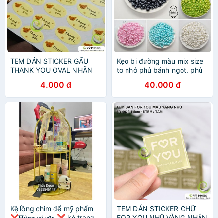
TEM DÁN STICKER GẤU
Kẹo bi đường màu mix size
THANK YOU OVAL NHÃN
to nhỏ phủ bánh ngọt, phủ
DÁN TRANG TRÍ HỘP QUÀ
lên kem, trang trí đồ ăn,
4.000 đ
40.000 đ
BAO BÌ BÁNH KẸO TD-0031
topping
Kệ lồng chim để mỹ phẩm
TEM DÁN STICKER CHỮ
❌𝐇𝐚̀𝐧𝐠 𝐜𝐨́ 𝐬𝐚̆̃𝐧 ❌ kệ trang
FOR YOU NHŨ VÀNG NHÃN