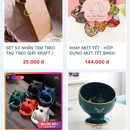
SET 50 NHÃN TEM TREO
KHAY MỨT TẾT - HỘP
TAG TREO GIẤY KRAFT /
ĐỰNG MỨT TẾT BÁNH
TRẮNG TRANG TRÍ ĐÓNG
KẸO XOÈ CÁNH HOA 2
25.000 đ
144.000 đ
GÓI HỘP QUÀ HỘP ĐỰNG
TẦNG SIÊU TIỆN LỢI - MÓN
BÁNH KẸO TD-0040
QUÀ TẾT ĐỘC ĐÁO