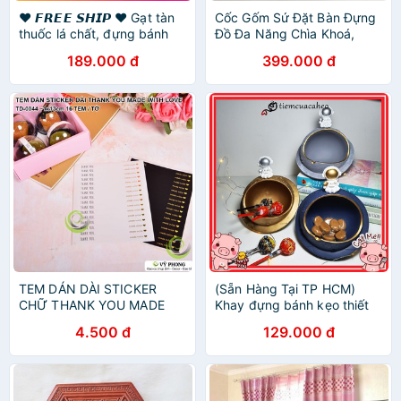
❤️ 𝙁𝙍𝙀𝙀 𝙎𝙃𝙄𝙋 ❤️ Gạt tàn
Cốc Gốm Sứ Đặt Bàn Đựng
thuốc lá chất, đựng bánh
Đồ Đa Năng Chìa Khoá,
kẹo, chìa khoá , trang trí
Bánh Kẹo, Giấy.. | Màu Xanh
189.000 đ
399.000 đ
nhà hình chó Bully đáng yêu
Ngọc Lục Bảo Sang Trọng
& Cao Cấp
TEM DÁN DÀI STICKER
(Sẵn Hàng Tại TP HCM)
CHỮ THANK YOU MADE
Khay đựng bánh kẹo thiết
WITH LOVE NHÃN DÀI
kế Phi Hành Gia,decor, gạt
4.500 đ
129.000 đ
NIÊM PHONG TRANG TRÍ
tàn, Quà Tặng sinh nhật hot
BAO BÌ HỘP QUÀ BÁNH
trend tiktok
KẸO TD-0044