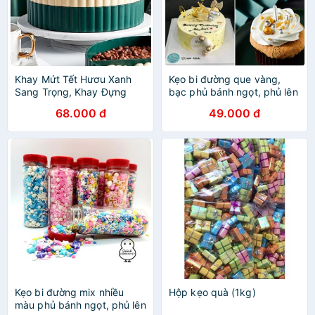
Khay Mứt Tết Hươu Xanh
Kẹo bi đường que vàng,
Sang Trọng, Khay Đựng
bạc phủ bánh ngọt, phủ lên
Bánh Kẹo Tết, Phong Cách
kem, trang trí đồ ăn,
68.000 đ
49.000 đ
Bắc ÂU
topping
Kẹo bi đường mix nhiều
Hộp kẹo quà (1kg)
màu phủ bánh ngọt, phủ lên