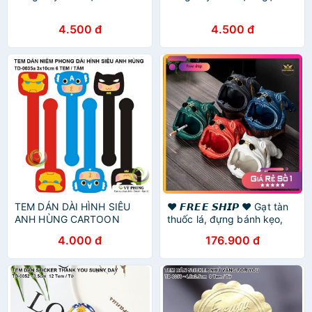
4.500 đ
4.500 đ
TEM DÁN DÀI HÌNH SIÊU
❤️ 𝙁𝙍𝙀𝙀 𝙎𝙃𝙄𝙋 ❤️ Gạt tàn
ANH HÙNG CARTOON
thuốc lá, đựng bánh kẹo,
DISNEY NHÃN DÁN TRANG
chìa khoá, trang trí nhà hình
4.000 đ
176.900 đ
TRÍ HỘP QUÀ BAO BÌ BÁNH
chó Bully đáng yêu
KẸO TD-0035