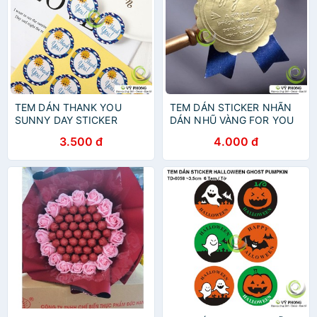
TEM DÁN THANK YOU
TEM DÁN STICKER NHÃN
SUNNY DAY STICKER
DÁN NHŨ VÀNG FOR YOU
NHÃN DÁN TRANG TRÍ
TRANG TRÍ NIÊM PHONG
3.500 đ
4.000 đ
NIÊM PHONG BAO BÌ HỘP
BAO BÌ HỘP QUÀ BÁNH
QUÀ BÁNH KẸO TD-0052
KẸO TD-0056