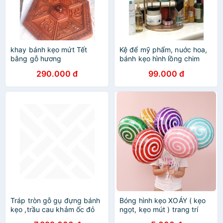
khay bánh kẹo mứt Tết
Kệ để mỹ phẩm, nuớc hoa,
bằng gỗ hương
bánh kẹo hình lồng chim
độc đáo
290.000 đ
99.000 đ
Tráp tròn gỗ gụ đựng bánh
Bóng hình kẹo XOÁY ( kẹo
kẹo ,trầu cau khảm ốc đỏ
ngọt, kẹo mút ) trang trí
singgapore
sinh nhật