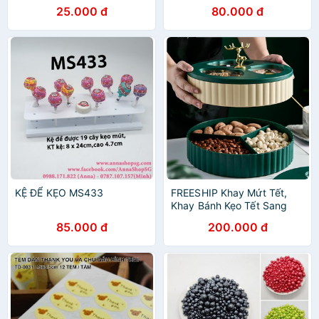
kem, trang trí đồ ăn,
25.000 đ
80.000 đ
topping
KỆ ĐỂ KẸO MS433
FREESHIP Khay Mứt Tết,
Khay Bánh Kẹo Tết Sang
Chảnh 2 Tầng Xoay Luxury
85.000 đ
200.000 đ
Cao Cấp Cho Tết 2021