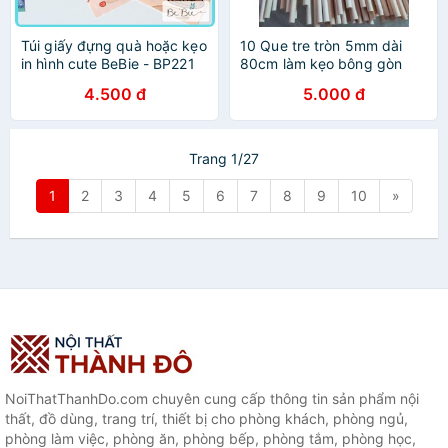
Túi giấy đựng quà hoặc kẹo
10 Que tre tròn 5mm dài
in hình cute BeBie - BP221
80cm làm kẹo bông gòn
4.500 đ
5.000 đ
Trang 1/27
1
2
3
4
5
6
7
8
9
10
»
NoiThatThanhDo.com chuyên cung cấp thông tin sản phẩm nội
thất, đồ dùng, trang trí, thiết bị cho phòng khách, phòng ngủ,
phòng làm việc, phòng ăn, phòng bếp, phòng tắm, phòng học,