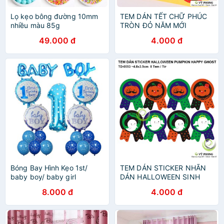
Lọ kẹo bông đường 10mm
TEM DÁN TẾT CHỮ PHÚC
nhiều màu 85g
TRÒN ĐỎ NĂM MỚI
STICKER NHÃN DÁN ĐÁM
49.000 đ
4.000 đ
CƯỚI TRANG TRÍ NIÊM
PHONG BAO BÌ HỘP QUÀ
BÁNH KẸO TD-0055
Bóng Bay Hình Kẹo 1st/
TEM DÁN STICKER NHÃN
baby boy/ baby girl
DÁN HALLOWEEN SINH
NHẬT BÉ BÍ ĐỎ VÀ MA VUI
8.000 đ
4.000 đ
VẺ TRANG TRÍ NIÊM
PHONG BAO BÌ HỘP QUÀ
BÁNH KẸO TD-0053