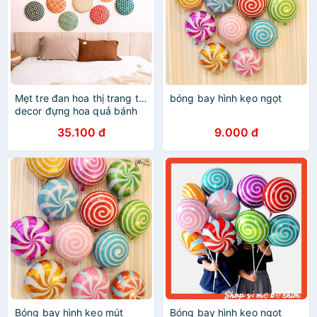
Mẹt tre đan hoa thị trang trí,
bóng bay hình kẹo ngọt
decor đựng hoa quả bánh
kẹo, treo tường trang trí,
35.100 đ
9.000 đ
hàng xuất khẩu
Bóng bay hình kẹo mút
Bóng bay hình kẹo ngọt