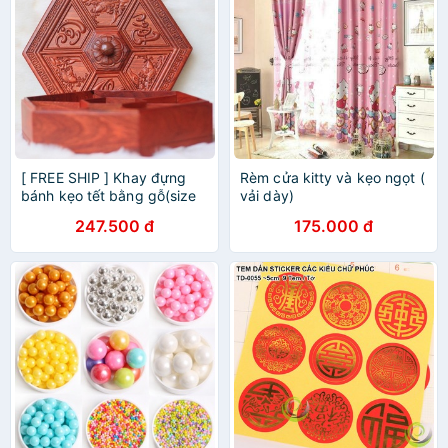
[ FREE SHIP ] Khay đựng
Rèm cửa kitty và kẹo ngọt (
bánh kẹo tết bằng gỗ(size
vải dày)
lớn) thiết kế tinh xảo - BẢO
247.500 đ
175.000 đ
HÀNH 1 ĐỔI 1 KHÔNG ƯNG
ý HOẢN TIỀN