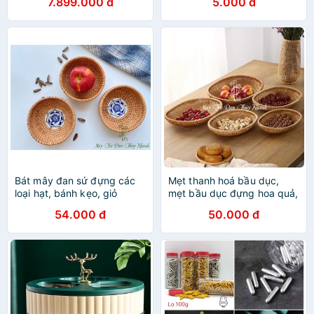
7.899.000 đ
5.000 đ
Bát mây đan sứ đựng các
Mẹt thanh hoá bầu dục,
loại hạt, bánh kẹo, giỏ
mẹt bầu dục đựng hoa quả,
decor chụp hình
mẹt đựng bánh kẹo
54.000 đ
50.000 đ